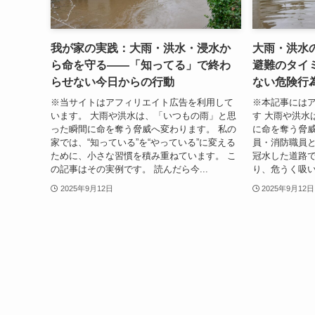
我が家の実践：大雨・洪水・浸水か
大雨・洪水
ら命を守る——「知ってる」で終わ
避難のタイ
らせない今日からの行動
ない危険行
※当サイトはアフィリエイト広告を利用して
※本記事には
います。 大雨や洪水は、「いつもの雨」と思
す 大雨や洪水
った瞬間に命を奪う脅威へ変わります。 私の
に命を奪う脅威
家では、“知っている”を“やっている”に変える
員・消防職員
ために、小さな習慣を積み重ねています。 こ
冠水した道路
の記事はその実例です。 読んだら今...
り、危うく吸い
2025年9月12日
2025年9月12日