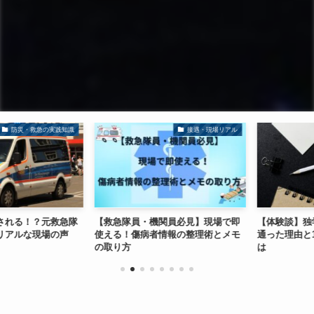
防災・救急の実践知識
接遇・現場リアル
れる！？元救急隊
【救急隊員・機関員必見】現場で即
【体験談】独学
アルな現場の声
使える！傷病者情報の整理術とメモ
通った理由と1
の取り方
は