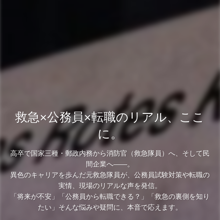
救急×公務員×転職のリアル、ここ
に。
高卒で国家三種・郵政内務から消防官（救急隊員）へ、そして民
間企業へ――。
異色のキャリアを歩んだ元救急隊員が、公務員試験対策や転職の
実情、現場のリアルな声を発信。
「将来が不安」「公務員から転職できる？」「救急の裏側を知り
たい」そんな悩みや疑問に、本音で応えます。