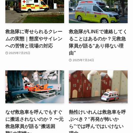
救急隊に寄せられるクレー
救急隊がLINEで連絡してく
ムの実態｜態度やサイレン
ることはあるのか？元救急
への苦情と現場の対応
隊員が語る“あり得ない理
由”
2025年7月25日
2025年7月24日
なぜ救急車を呼んでもすぐ
熱性けいれんは救急車を呼
に搬送されないのか？ 〜元
ぶべき？“再発が怖いか
救急隊員が語る“搬送困
ら”では呼んではいけない