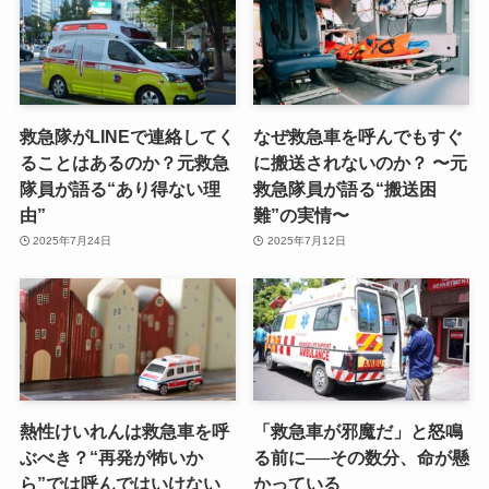
救急隊がLINEで連絡してく
なぜ救急車を呼んでもすぐ
ることはあるのか？元救急
に搬送されないのか？ 〜元
隊員が語る“あり得ない理
救急隊員が語る“搬送困
由”
難”の実情〜
2025年7月24日
2025年7月12日
熱性けいれんは救急車を呼
「救急車が邪魔だ」と怒鳴
ぶべき？“再発が怖いか
る前に──その数分、命が懸
ら”では呼んではいけない
かっている