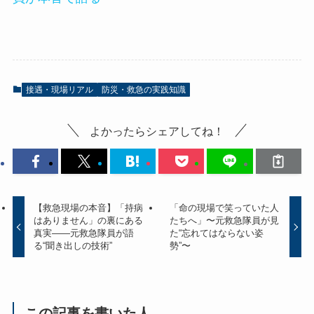
接遇・現場リアル
防災・救急の実践知識
よかったらシェアしてね！
【救急現場の本音】「持病
「命の現場で笑っていた人
はありません」の裏にある
たちへ」〜元救急隊員が見
真実――元救急隊員が語
た“忘れてはならない姿
る“聞き出しの技術”
勢”〜
この記事を書いた人