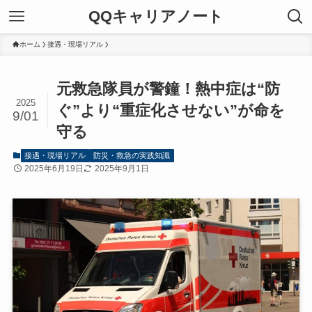
QQキャリアノート
ホーム
接遇・現場リアル
元救急隊員が警鐘！熱中症は“防
2025
ぐ”より“重症化させない”が命を
9/01
守る
接遇・現場リアル
防災・救急の実践知識
2025年6月19日
2025年9月1日