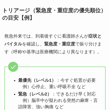
トリアージ（緊急度・重症度の優先順位）
の目安【例】
救急外来では、到着後すぐに看護師さんが
症状と
バイタル
を確認し、
緊急度・重症度
で振り分けま
す（呼称や基準は医療機関により異なります）。
最優先（レベル1）
：今すぐ処置が必要
例）心停止、重い呼吸不全 など
緊急（レベル2）
：できるだけ早く対応
例）脳卒中が疑われる突然の麻痺・言
語障害、強い胸痛 など