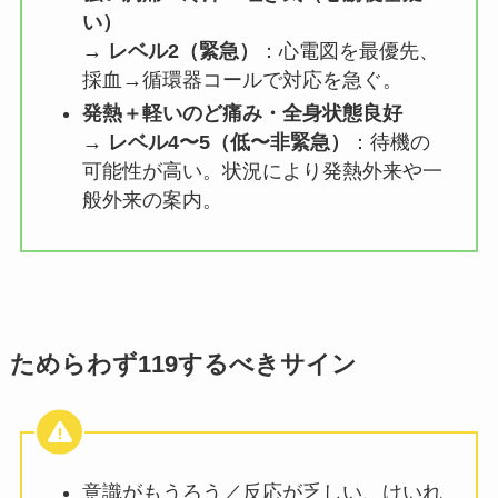
い）
→
レベル2（緊急）
：心電図を最優先、
採血→循環器コールで対応を急ぐ。
発熱＋軽いのど痛み・全身状態良好
→
レベル4〜5（低〜非緊急）
：待機の
可能性が高い。状況により発熱外来や一
般外来の案内。
ためらわず119するべきサイン
意識がもうろう／反応が乏しい、けいれ