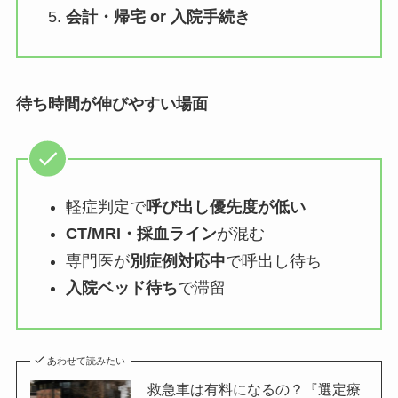
会計・帰宅 or 入院手続き
待ち時間が伸びやすい場面
軽症判定で
呼び出し優先度が低い
CT/MRI・採血ライン
が混む
専門医が
別症例対応中
で呼出し待ち
入院ベッド待ち
で滞留
あわせて読みたい
救急車は有料になるの？『選定療