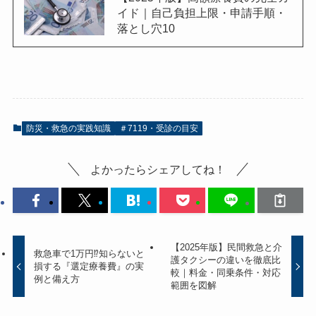
イド｜自己負担上限・申請手順・
落とし穴10
防災・救急の実践知識
＃7119・受診の目安
よかったらシェアしてね！
【2025年版】民間救急と介
救急車で1万円⁉知らないと
護タクシーの違いを徹底比
損する『選定療養費』の実
較｜料金・同乗条件・対応
例と備え方
範囲を図解