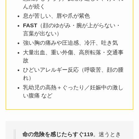
んが続く
息が苦しい、唇や爪が紫色
FAST
（顔のゆがみ・腕が上がらない・
言葉が出ない）
強い胸の痛みや圧迫感、冷汗、吐き気
大量出血、重い外傷、高所転落・交通事
故
ひどいアレルギー反応（呼吸苦、顔の腫
れ）
乳幼児の高熱＋ぐったり／妊娠中の激し
い腹痛 など
命の危険を感じたらすぐ119
。迷うとき