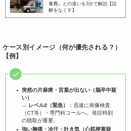
養費』との違いを3分で解説【誤
解をなくす】
ケース別イメージ（何が優先される？）
【例】
突然の片麻痺・言葉が出ない（脳卒中疑
い）
→
レベル2（緊急）
：迅速に画像検査
（CT等）・専門科コールへ。発症時刻
の聴取が重要。
強い胸痛・冷汗・吐き気（心筋梗塞疑