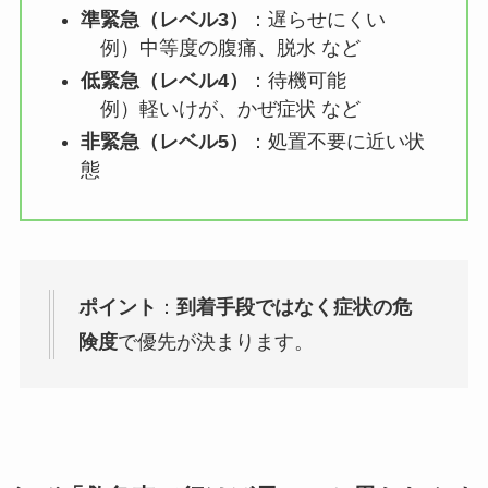
準緊急（レベル3）
：遅らせにくい
例）中等度の腹痛、脱水 など
低緊急（レベル4）
：待機可能
例）軽いけが、かぜ症状 など
非緊急（レベル5）
：処置不要に近い状
態
ポイント
：
到着手段ではなく症状の危
険度
で優先が決まります。