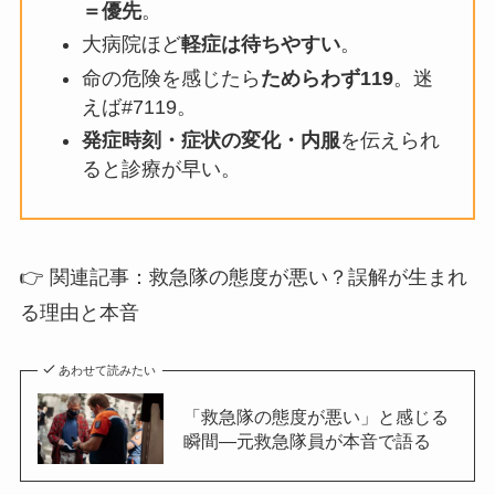
＝優先
。
大病院ほど
軽症は待ちやすい
。
命の危険を感じたら
ためらわず119
。迷
えば#7119。
発症時刻・症状の変化・内服
を伝えられ
ると診療が早い。
👉 関連記事：救急隊の態度が悪い？誤解が生まれ
る理由と本音
あわせて読みたい
「救急隊の態度が悪い」と感じる
瞬間—元救急隊員が本音で語る