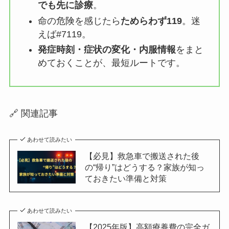
でも先に診療
。
命の危険を感じたら
ためらわず119
。迷
えば#7119。
発症時刻・症状の変化・内服情報
をまと
めておくことが、最短ルートです。
🔗 関連記事
あわせて読みたい
【必見】救急車で搬送された後
の“帰り”はどうする？家族が知っ
ておきたい準備と対策
あわせて読みたい
【2025年版】高額療養費の完全ガ