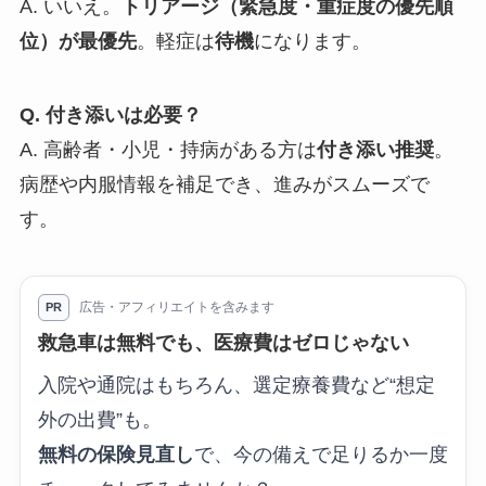
A. いいえ。
トリアージ（緊急度・重症度の優先順
位）が最優先
。軽症は
待機
になります。
Q. 付き添いは必要？
A. 高齢者・小児・持病がある方は
付き添い推奨
。
病歴や内服情報を補足でき、進みがスムーズで
す。
広告・アフィリエイトを含みます
PR
救急車は無料でも、医療費はゼロじゃない
入院や通院はもちろん、選定療養費など“想定
外の出費”も。
無料の保険見直し
で、今の備えで足りるか一度