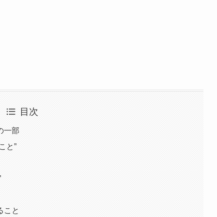
目次
の一部
こと”
”
ること